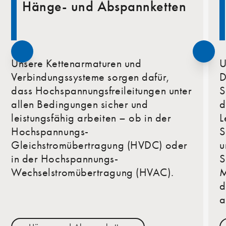
Hänge- und Abspannketten
Unsere Kettenarmaturen und
U
Verbindungssysteme sorgen dafür,
D
dass Hochspannungsfreileitungen unter
S
allen Bedingungen sicher und
d
leistungsfähig arbeiten – ob in der
L
Hochspannungs-
S
Gleichstromübertragung (HVDC) oder
u
in der Hochspannungs-
S
Wechselstromübertragung (HVAC).
M
d
a