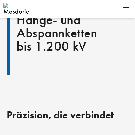
Hänge- und
PRODUKTE
Abspannketten
KOMPETENZEN
bis 1.200 kV
UNTERNEHMEN
KARRIERE
Downloads
News
Kontakt
De
En
Präzision, die verbindet