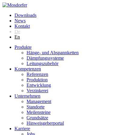
Downloads
News
Kontakt
De
En
Produkte
Hänge- und Abspannketten
Dämpfungssysteme
Leitungszubehör
Kompetenzen
Referenzen
Produktion
Entwicklung
Verzinkerei
Unternehmen
Management
Standorte
Meilensteine
Grundsätze
Hinweisgeberportal
Karriere
Jobs