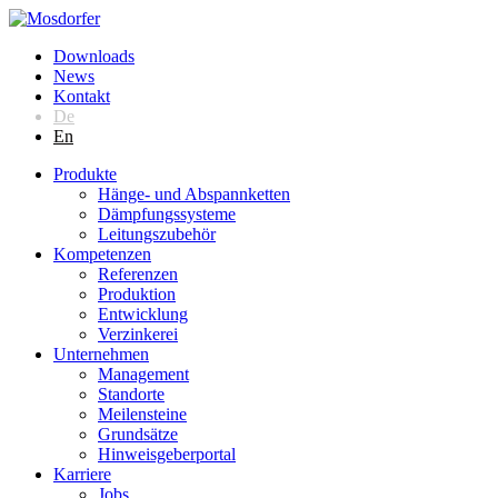
Downloads
News
Kontakt
De
En
Produkte
Hänge- und Abspannketten
Dämpfungssysteme
Leitungszubehör
Kompetenzen
Referenzen
Produktion
Entwicklung
Verzinkerei
Unternehmen
Management
Standorte
Meilensteine
Grundsätze
Hinweisgeberportal
Karriere
Jobs