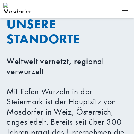
UNSERE
PRODUKTE
STANDORTE
KOMPETENZEN
UNTERNEHMEN
KARRIERE
Weltweit vernetzt, regional
verwurzelt
Downloads
Mit tiefen Wurzeln in der
News
Steiermark ist der Hauptsitz von
Kontakt
De
En
Mosdorfer in Weiz, Österreich,
angesiedelt. Bereits seit über 300
Jahren prägt das Unternehmen die