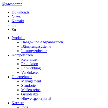
Downloads
News
Kontakt
De
En
Produkte
Hänge- und Abspannketten
Dämpfungssysteme
Leitungszubehör
Kompetenzen
Referenzen
Produktion
Entwicklung
Verzinkerei
Unternehmen
Management
Standorte
Meilensteine
Grundsätze
Hinweisgeberportal
Karriere
Jobs