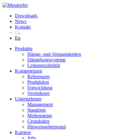
Downloads
News
Kontakt
De
En
Produkte
Hänge- und Abspannketten
Dämpfungssysteme
Leitungszubehör
Kompetenzen
Referenzen
Produktion
Entwicklung
Verzinkerei
Unternehmen
Management
Standorte
Meilensteine
Grundsätze
Hinweisgeberportal
Karriere
Jobs