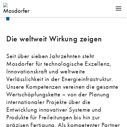
Kompetenzen
PRODUKTE
KOMPETENZEN
Die weltweit Wirkung zeigen
UNTERNEHMEN
Seit über sieben Jahrzehnten steht
KARRIERE
Mosdorfer für technologische Exzellenz,
Innovationskraft und weltweite
Verlässlichkeit in der Energieinfrastruktur.
Downloads
Unsere Kompetenzen vereinen die gesamte
News
Wertschöpfungskette – von der Planung
Kontakt
De
En
internationaler Projekte über die
Entwicklung innovativer Systeme und
Produkte für Freileitungen bis hin zur
präzisen Fertigung. Als kompetenter Partner